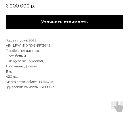
6 000 000
р.
Уточнить стоимость
Год выпуска: 2022,
VIN: LFWMXXRX9N1F13441,
Пробег: нет данных,
Цвет: белый,
Тип кузова: Самосвал,
Двигатель: Дизель,
11 л.,
420 л.с.,
Масса автомобиля: 19 660 кг,
Грузоподъемность: 35 000 кг