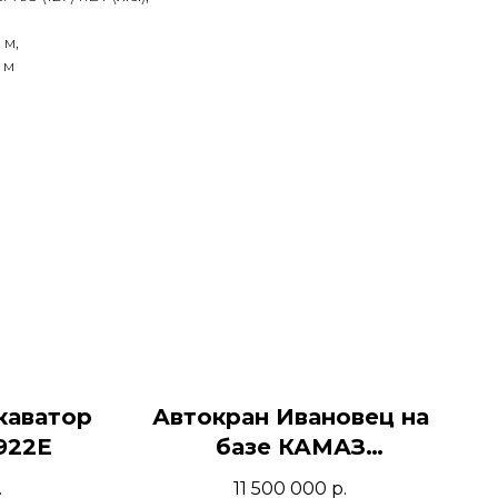
 м,
 м
каватор
Автокран Ивановец на
922E
базе КАМАЗ
КС-45717К-1Р
.
11 500 000
р.