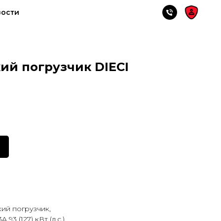
вости
ий погрузчик DIECI
кий погрузчик,
93 (127) кВт (л.с.),