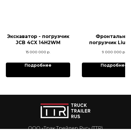
Экскаватор - погрузчик
Фронтальны
JCB 4CX 14H2WM
погрузчик LiuG
CLG856H
15 000 000
р.
9 000 000
р.
Подробнее
Подробнее
ООО «Трак Трейлер Рус» (ТТР)