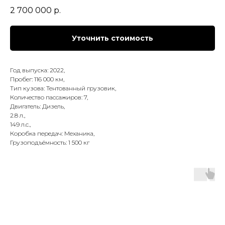
2 700 000
р.
Уточнить стоимость
Год выпуска: 2022,
Пробег: 116 000 км,
Тип кузова: Тентованный грузовик,
Количество пассажиров: 7,
Двигатель: Дизель,
2.8 л.,
149 л.с.,
Коробка передач: Механика,
Грузоподъёмность: 1 500 кг