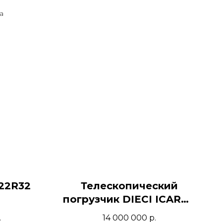
а
A22R32
Телескопический
погрузчик DIECI ICARUS
40.17
.
14 000 000
р.