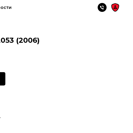
вости
053 (2006)
,