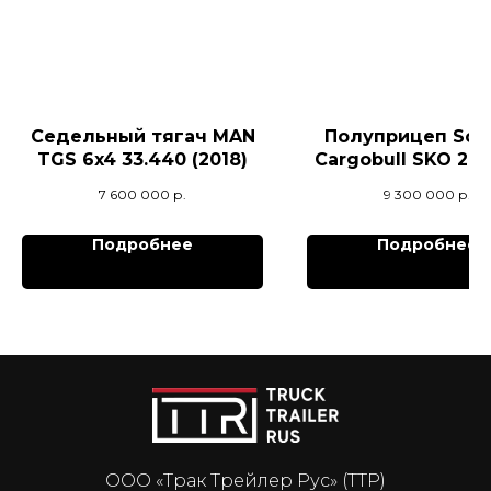
Седельный тягач MAN
Полуприцеп Sch
TGS 6x4 33.440 (2018)
Сargоbull SKO 24/
FP COOL V7
7 600 000
р.
9 300 000
р.
рефрижерато
Подробнее
Подробнее
ООО «Трак Трейлер Рус» (ТТР)