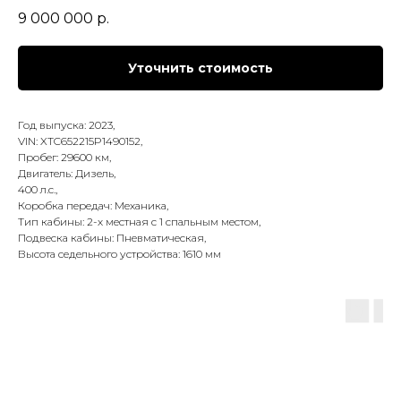
9 000 000
р.
Уточнить стоимость
Год выпуска: 2023,
VIN: XTC652215P1490152,
Пробег: 29600 км,
Двигатель: Дизель,
400 л.с.,
Коробка передач: Механика,
Тип кабины: 2-х местная с 1 спальным местом,
Подвеска кабины: Пневматическая,
Высота седельного устройства: 1610 мм