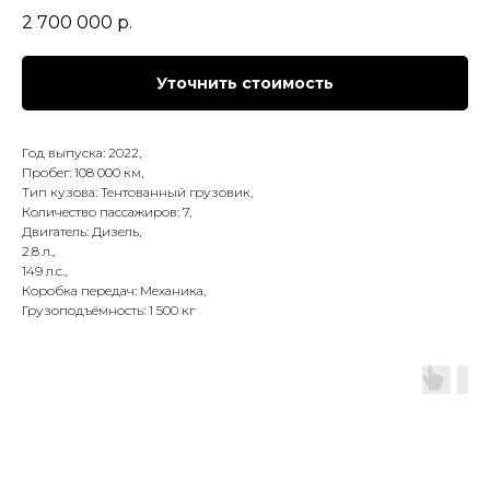
2 700 000
р.
Уточнить стоимость
Год выпуска: 2022,
Пробег: 108 000 км,
Тип кузова: Тентованный грузовик,
Количество пассажиров: 7,
Двигатель: Дизель,
2.8 л.,
149 л.с.,
Коробка передач: Механика,
Грузоподъёмность: 1 500 кг